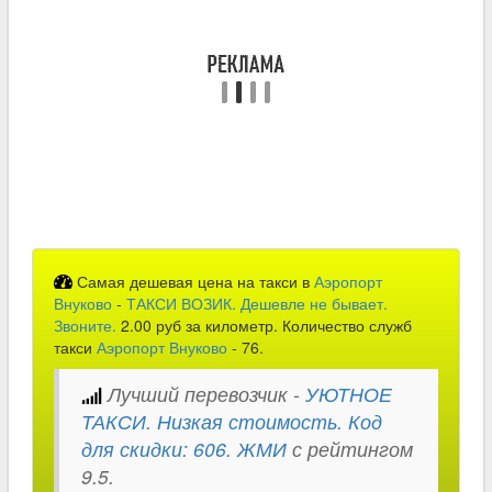
Самая дешевая цена на такси в
Аэропорт
Внуково
-
ТАКСИ ВОЗИК. Дешевле не бывает.
Звоните.
2.00 руб за километр. Количество служб
такси
Аэропорт Внуково
- 76.
Лучший перевозчик -
УЮТНОЕ
ТАКСИ. Низкая стоимость. Код
для скидки: 606. ЖМИ
с рейтингом
9.5.