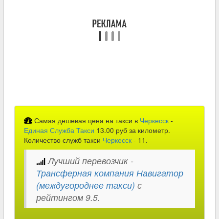
Самая дешевая цена на такси в
Черкесск
-
Единая Служба Такси
13.00 руб за километр.
Количество служб такси
Черкесск
- 11.
Лучший перевозчик -
Трансферная компания Навигатор
(междугороднее такси)
с
рейтингом 9.5.