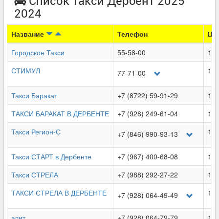
Список такси Дербент 2025
2024
Название
Телефон
Цен
Городское Такси
55-58-00
10.
СТИМУЛ
11.
77-71-00
Такси Баракат
+7 (8722) 59-91-29
10.
ТАКСИ БАРАКАТ В ДЕРБЕНТЕ
+7 (928) 249-61-04
10.
Такси Регион-С
16.
+7 (846) 990-93-13
Такси СТАРТ в Дербенте
+7 (967) 400-68-08
10.
Такси СТРЕЛА
+7 (988) 292-27-22
10.
ТАКСИ СТРЕЛА В ДЕРБЕНТЕ
10.
+7 (928) 064-49-49
элит
+7 (928) 064-79-79
10.