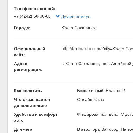
Телефон основной:
+7 (4242) 60-06-00
Другие номера
Города:
Южно-Сахалинск
Официальный
http://taximaxim.com/?city=Южно-Са
сайт:
Адрес
г. Южно-Сахалинск, пер. Алтайский 
регистрации:
Как оплатить
Безналичный, Наличный
Что оказывается
Онлайн заказ
дополнительно
Удобства и комфорт
Фиксированная цена, С дет
авто
Для чего
В аэропорт, За город, На во