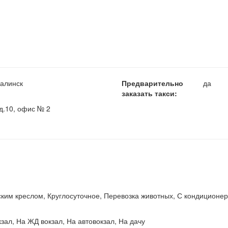
халинск
Предварительно
да
заказать такси:
д.10, офис № 2
ским креслом, Круглосуточное, Перевозка животных, С кондиционе
кзал, На ЖД вокзал, На автовокзал, На дачу