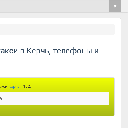
такси в Керчь, телефоны и
такси
Керчь
- 152.
5.