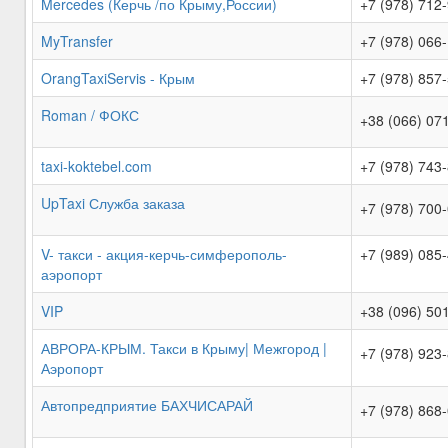
Mercedes (Керчь /по Крыму,России)
+7 (978) 712
MyTransfer
+7 (978) 066
OrangTaxiServis - Крым
+7 (978) 857
Roman / ФОКС
+38 (066) 07
taxi-koktebel.com
+7 (978) 743
UpTaxi Служба заказа
+7 (978) 700
V- такси - акция-керчь-симферополь-
+7 (989) 085
аэропорт
VIP
+38 (096) 50
АВРОРА-КРЫМ. Такси в Крыму| Межгород |
+7 (978) 923
Аэропорт
Автопредприятие БАХЧИСАРАЙ
+7 (978) 868