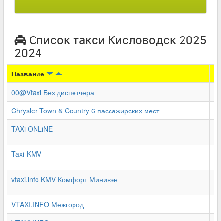
Список такси Кисловодск 2025
2024
Название
Т
00@Vtaxi Без диспетчера
00
Chrysler Town & Country 6 пассажирских мест
+7
TAXi ONLiNE
+7
Taxi-KMV
+7
vtaxi.info KMV Комфорт Минивэн
+7
VTAXI.INFO Межгород
+7