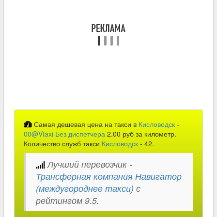
Самая дешевая цена на такси в
Кисловодск
-
00@Vtaxi Без диспетчера
2.00 руб за километр.
Количество служб такси
Кисловодск
- 42.
Лучший перевозчик -
Трансферная компания Навигатор
(междугороднее такси)
с
рейтингом 9.5.