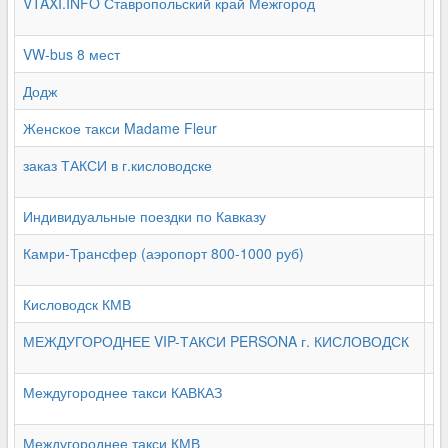
VTAXI.INFO Ставропольский край Межгород
+7
VW-bus 8 мест
+7
Додж
+7
Женское такси Madame Fleur
+7
заказ ТАКСИ в г.кисловодске
+7
Индивидуальные поездки по Кавказу
+7
Камри-Трансфер (аэропорт 800-1000 руб)
+7
Кисловодск КМВ
+7
МЕЖДУГОРОДНЕЕ VIP-ТАКСИ PERSONA г. КИСЛОВОДСК
+7
Междугороднее такси КАВКАЗ
+7
Междугороднее такси КМВ
+7