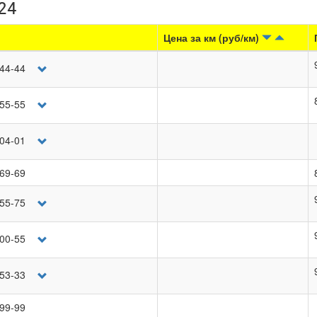
24
Цена за км (руб/км)
-44-44
-55-55
-04-01
-69-69
-55-75
-00-55
-53-33
-99-99