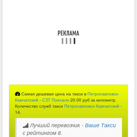
Самая дешевая цена на такси в
Петропавловск-
Камчатский
-
СЗТ Поехали
20.00 руб за километр.
Количество служб такси
Петропавловск-Камчатский
-
14.
Лучший перевозчик -
Ваше Такси
с рейтингом 8.