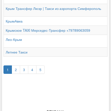
Крым Трансфер Люэр | Такси из аэропорта Симферополь
КрымАвиа
Крымское TAXI Мерседес-Трансфер +79789063059
Лео-Крым
Летнее Такси
1
2
3
4
5