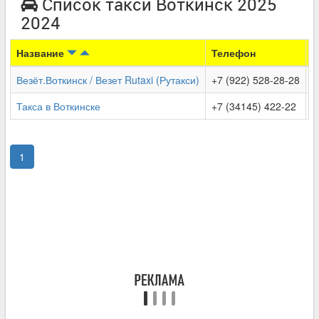
Список такси Воткинск 2025
2024
Название
Телефон
Ц
Везёт.Воткинск / Везет Rutaxi (Рутакси)
+7 (922) 528-28-28
Такса в Воткинске
+7 (34145) 422-22
1