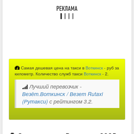
Самая дешевая цена на такси в
Воткинск
-
руб за
километр. Количество служб такси
Воткинск
- 2.
Лучший перевозчик -
Везёт.Воткинск / Везет Rutaxi
(Рутакси)
с рейтингом 3.2.